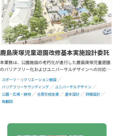
鹿島庚塚児童遊園改修基本実施設計委託
本業務は、公園施設の老朽化が進行した鹿島庚塚児童遊園
のバリアフリー化およびユニバーサルデザインへの対応を
踏まえた改修設計（基本・実施設計）を実施しました。
スポーツ・リクリエーション施設
業務を進めるにあたり、地元住民説明会を通して、地域の
バリアフリーサウンディング
ユニバーサルデザイン
方々の意見を集約し実施設計に反映しました。
公園・広場・緑地
合意形成支援
基本設計
詳細設計
その結果、公園利用者が増加し、快適に利用することがで
鳥観図
きるようになったとの声が寄せられています。