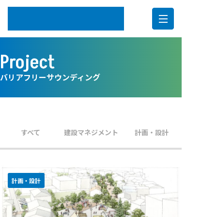
内
Project
容
を
バリアフリーサウンディング
ス
キ
ッ
プ
すべて
建設マネジメント
計画・設計
計画・設計