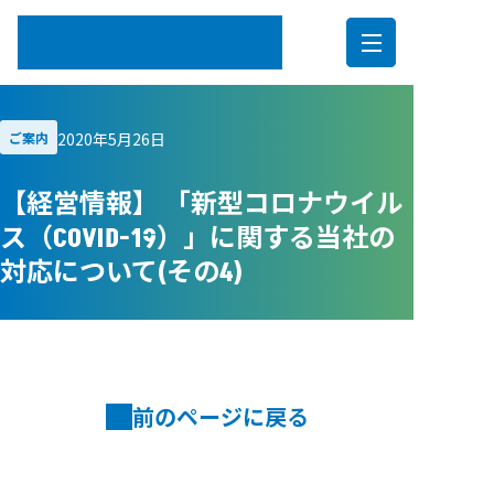
内
容
2020年5月26日
ご案内
を
ス
【経営情報】 「新型コロナウイル
キ
ス（COVID-19）」に関する当社の
ッ
対応について(その4)
プ
前のページに戻る