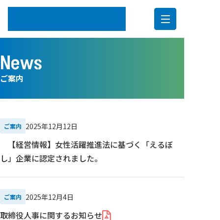
内
News
容
を
ご案内
ス
キ
ッ
プ
2025年12月12日
ご案内
【経営情報】女性活躍推進法に基づく「えるぼ
し」企業に認定されました。
2025年12月4日
ご案内
取締役人事に関するお知らせ